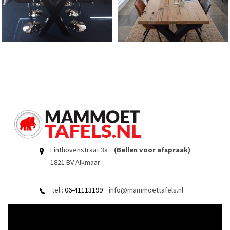
Einthovenstraat 3a
(Bellen voor afspraak)
1821 BV Alkmaar
tel.:
06-41113199
info@mammoettafels.nl