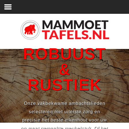
Home
ZOEK
OP DE
Inspiratie Foto's
WEBSITE
Oud Eiken planken
Eigen Planken Kiezen
ROBUUST
Oud Eiken Meubels
&
Informatie / Bestellen
RUSTIEK
Contact
Onze vakbekwame ambachtslieden
selecteren met uiterste zorg en
precisie het beste eikenhout voor uw
op maat gemaakte meubelstuk. Of het