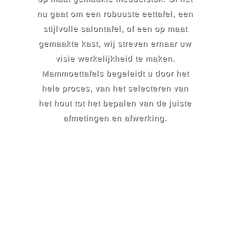
nu gaat om een robuuste eettafel, een
stijlvolle salontafel, of een op maat
gemaakte kast, wij streven ernaar uw
visie werkelijkheid te maken.
Mammoettafels begeleidt u door het
hele proces, van het selecteren van
het hout tot het bepalen van de juiste
afmetingen en afwerking.